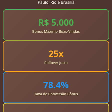
Paulo, Rio e Brasília
R$ 5.000
Bônus Máximo Boas-Vindas
25x
Rollover Justo
78.4%
Taxa de Conversão Bônus