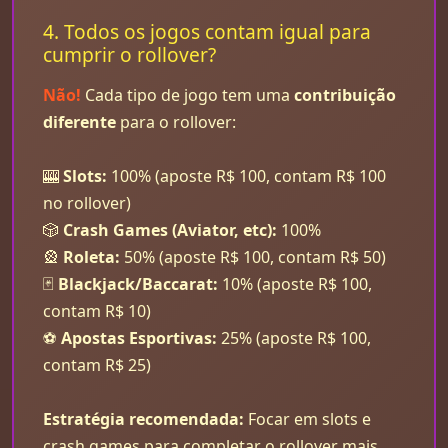
4. Todos os jogos contam igual para
cumprir o rollover?
Não!
Cada tipo de jogo tem uma
contribuição
diferente
para o rollover:
🎰
Slots:
100% (aposte R$ 100, contam R$ 100
no rollover)
🎲
Crash Games (Aviator, etc):
100%
🎡
Roleta:
50% (aposte R$ 100, contam R$ 50)
🃏
Blackjack/Baccarat:
10% (aposte R$ 100,
contam R$ 10)
⚽
Apostas Esportivas:
25% (aposte R$ 100,
contam R$ 25)
Estratégia recomendada:
Focar em slots e
crash games para completar o rollover mais