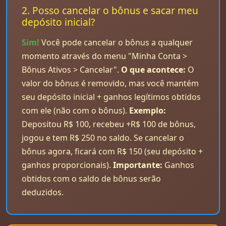
2. Posso cancelar o bônus e sacar meu
depósito inicial?
Sim!
Você pode cancelar o bônus a qualquer
momento através do menu "Minha Conta >
Bônus Ativos > Cancelar".
O que acontece:
O
valor do bônus é removido, mas você mantém
seu depósito inicial + ganhos legítimos obtidos
com ele (não com o bônus).
Exemplo:
Depositou R$ 100, recebeu +R$ 100 de bônus,
jogou e tem R$ 250 no saldo. Se cancelar o
bônus agora, ficará com R$ 150 (seu depósito +
ganhos proporcionais).
Importante:
Ganhos
obtidos com o saldo de bônus serão
deduzidos.