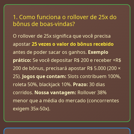
1. Como funciona o rollover de 25x do
bônus de boas-vindas?
O rollover de 25x significa que você precisa
apostar
25 vezes o valor do bônus recebido
antes de poder sacar os ganhos.
Exemplo
prático:
Se você depositar R$ 200 e receber +R$
200 de bônus, precisará apostar R$ 5.000 (200 ×
25).
Jogos que contam:
Slots contribuem 100%,
roleta 50%, blackjack 10%.
Prazo:
30 dias
corridos.
Nossa vantagem:
Rollover 38%
menor que a média do mercado (concorrentes
exigem 35x-50x).