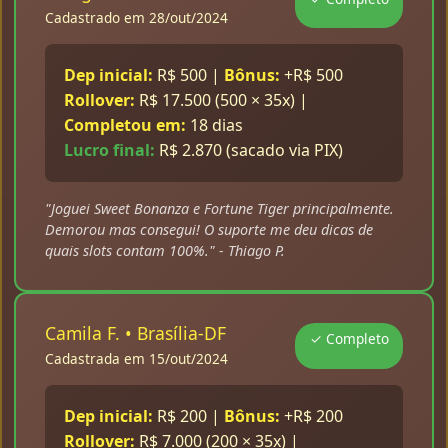
Cadastrado em 28/out/2024
Dep inicial:
R$ 500 |
Bônus:
+R$ 500
Rollover:
R$ 17.500 (500 × 35x) |
Completou em:
18 dias
Lucro final:
R$ 2.870 (sacado via PIX)
"Joguei Sweet Bonanza e Fortune Tiger principalmente.
Demorou mas consegui! O suporte me deu dicas de
quais slots contam 100%." - Thiago P.
Camila F. • Brasília-DF
✓ Completo
Cadastrada em 15/out/2024
Dep inicial:
R$ 200 |
Bônus:
+R$ 200
Rollover:
R$ 7.000 (200 × 35x) |