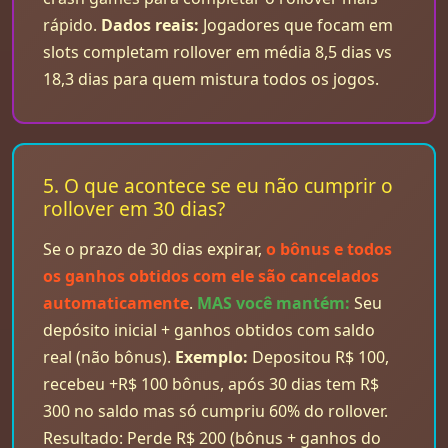
rápido.
Dados reais:
Jogadores que focam em
slots completam rollover em média 8,5 dias vs
18,3 dias para quem mistura todos os jogos.
5. O que acontece se eu não cumprir o
rollover em 30 dias?
Se o prazo de 30 dias expirar,
o bônus e todos
os ganhos obtidos com ele são cancelados
automaticamente
.
MAS você mantém:
Seu
depósito inicial + ganhos obtidos com saldo
real (não bônus).
Exemplo:
Depositou R$ 100,
recebeu +R$ 100 bônus, após 30 dias tem R$
300 no saldo mas só cumpriu 60% do rollover.
Resultado: Perde R$ 200 (bônus + ganhos do