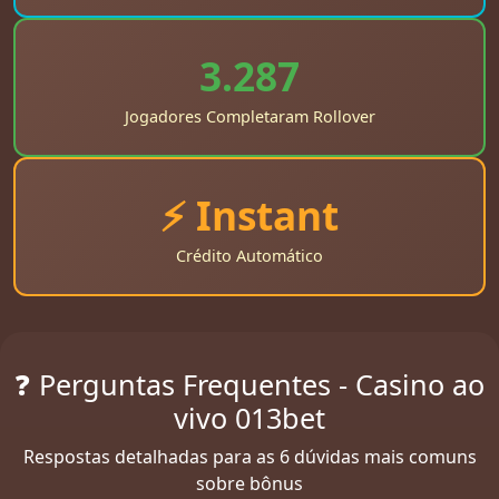
3.287
Jogadores Completaram Rollover
⚡ Instant
Crédito Automático
❓ Perguntas Frequentes - Casino ao
vivo 013bet
Respostas detalhadas para as 6 dúvidas mais comuns
sobre bônus