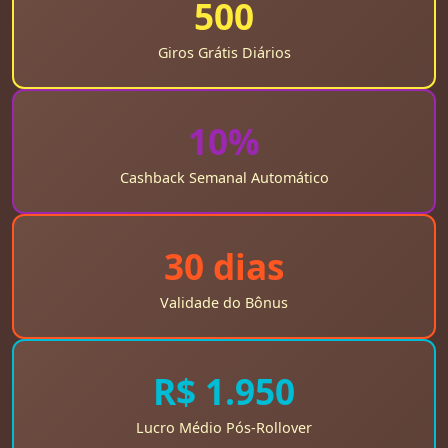
500
Giros Grátis Diários
10%
Cashback Semanal Automático
30 dias
Validade do Bônus
R$ 1.950
Lucro Médio Pós-Rollover