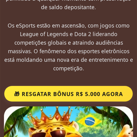
de saldo depositante.
Os eSports estão em ascensão, com jogos como
League of Legends e Dota 2 liderando
competições globais e atraindo audiências
massivas. O fenômeno dos esportes eletrônicos
está moldando uma nova era de entretenimento e
competição.
🎁 RESGATAR BÔNUS R$ 5.000 AGORA