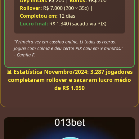
Dep inicial:
R$ 200 |
Bônus:
+R$ 200
Rollover:
R$ 7.000 (200 × 35x) |
Completou em:
12 dias
Lucro final:
R$ 1.340 (sacado via PIX)
"Primeira vez em cassino online. Li todas as regras,
joguei com calma e deu certo! PIX caiu em 9 minutos."
- Camila F.
📊 Estatística Novembro/2024:
3.287 jogadores
completaram rollover e sacaram lucro médio
de
R$ 1.950