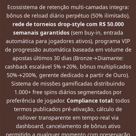
Ecossistema de retenção multi-camadas integra:
bônus de reload diário perpétuo (50% ilimitado),
rede de torneios drop-style com R$ 50.000
semanais garantidos
(sem buy-in, entrada
automática para jogadores ativos), programa VIP
de progressão automática baseada em volume de
apostas últimos 30 dias (Bronze→Diamante:
cashback escalável 5%→20%, bônus multiplicados
50%→200%, gerente dedicado a partir de Ouro).
Sistema de missões gamificadas distribuindo
1.000+ free spins diários segmentados por
preferência de jogador.
Compliance total:
todos
termos publicados pré-ativação, cálculo de
rollover transparente em tempo-real via
dashboard, cancelamento de bônus ativo
permitido a qualquer momento com preservação