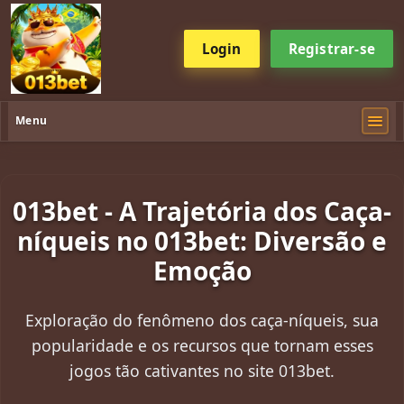
Login
Registrar-se
Menu
013bet - A Trajetória dos Caça-
níqueis no 013bet: Diversão e
Emoção
Exploração do fenômeno dos caça-níqueis, sua
popularidade e os recursos que tornam esses
jogos tão cativantes no site 013bet.