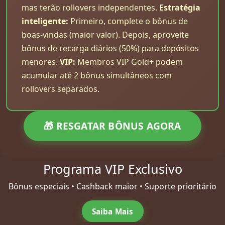
mas terão rollovers independentes.
Estratégia
inteligente:
Primeiro, complete o bônus de
boas-vindas (maior valor). Depois, aproveite
bônus de recarga diários (50%) para depósitos
menores.
VIP:
Membros VIP Gold+ podem
acumular até 2 bônus simultâneos com
rollovers separados.
🎁 RESGATAR BÔNUS AGORA
Programa VIP Exclusivo
Bônus especiais • Cashback maior • Suporte prioritário
Saiba Mais