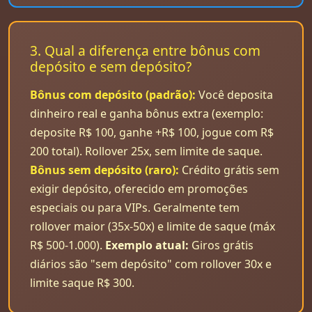
3. Qual a diferença entre bônus com
depósito e sem depósito?
Bônus com depósito (padrão):
Você deposita
dinheiro real e ganha bônus extra (exemplo:
deposite R$ 100, ganhe +R$ 100, jogue com R$
200 total). Rollover 25x, sem limite de saque.
Bônus sem depósito (raro):
Crédito grátis sem
exigir depósito, oferecido em promoções
especiais ou para VIPs. Geralmente tem
rollover maior (35x-50x) e limite de saque (máx
R$ 500-1.000).
Exemplo atual:
Giros grátis
diários são "sem depósito" com rollover 30x e
limite saque R$ 300.