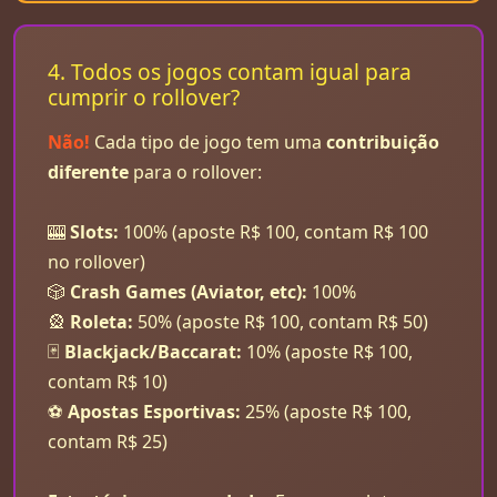
4. Todos os jogos contam igual para
cumprir o rollover?
Não!
Cada tipo de jogo tem uma
contribuição
diferente
para o rollover:
🎰
Slots:
100% (aposte R$ 100, contam R$ 100
no rollover)
🎲
Crash Games (Aviator, etc):
100%
🎡
Roleta:
50% (aposte R$ 100, contam R$ 50)
🃏
Blackjack/Baccarat:
10% (aposte R$ 100,
contam R$ 10)
⚽
Apostas Esportivas:
25% (aposte R$ 100,
contam R$ 25)