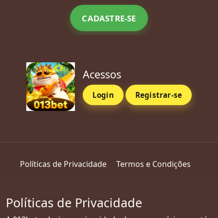
CADASTRE-SE
Acessos
Login
Registrar-se
Políticas de Privacidade
Termos e Condições
Políticas de Privacidade