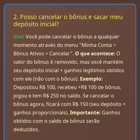
2. Posso cancelar o bônus e sacar meu
depósito inicial?
Sim!
Você pode cancelar o bônus a qualquer
momento através do menu "Minha Conta >
Bônus Ativos > Cancelar".
O que acontece:
O
valor do bônus é removido, mas você mantém
seu depósito inicial + ganhos legítimos obtidos
com ele (não com o bônus).
Exemplo:
Depositou R$ 100, recebeu +R$ 100 de bônus,
jogou e tem R$ 250 no saldo. Se cancelar o
bônus agora, ficará com R$ 150 (seu depósito +
ganhos proporcionais).
Importante:
Ganhos
obtidos com o saldo de bônus serão
deduzidos.