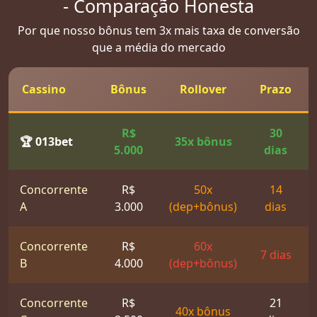
- Comparação Honesta
Por que nosso bônus tem 3x mais taxa de conversão
que a média do mercado
Cassino
Bônus
Rollover
Prazo
R$
30
🏆 013bet
35x bônus
5.000
dias
Concorrente
R$
50x
14
A
3.000
(dep+bônus)
dias
Concorrente
R$
60x
7 dias
B
4.000
(dep+bônus)
Concorrente
R$
21
40x bônus