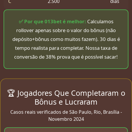
C
2.500
dias
✅ Por que 013bet é melhor:
Calculamos
rollover apenas sobre o valor do bônus (não
depósito+bônus como muitos fazem). 30 dias é
tempo realista para completar. Nossa taxa de
conversão de 38% prova que é possível sacar!
🏆 Jogadores Que Completaram o
Bônus e Lucraram
Casos reais verificados de São Paulo, Rio, Brasília -
Novembro 2024