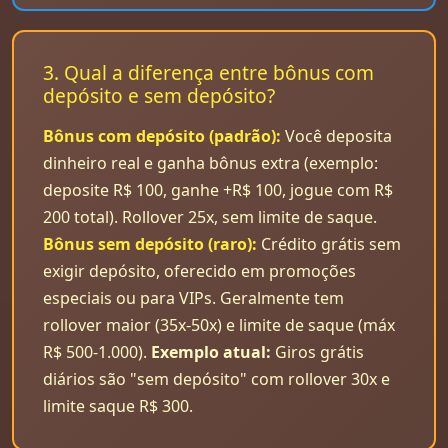
3. Qual a diferença entre bônus com
depósito e sem depósito?
Bônus com depósito (padrão):
Você deposita
dinheiro real e ganha bônus extra (exemplo:
deposite R$ 100, ganhe +R$ 100, jogue com R$
200 total). Rollover 25x, sem limite de saque.
Bônus sem depósito (raro):
Crédito grátis sem
exigir depósito, oferecido em promoções
especiais ou para VIPs. Geralmente tem
rollover maior (35x-50x) e limite de saque (máx
R$ 500-1.000).
Exemplo atual:
Giros grátis
diários são "sem depósito" com rollover 30x e
limite saque R$ 300.