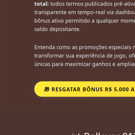
total:
todos termos publicados pré-ativa
transparente em tempo-real via dashbo
bônus ativo permitido a qualquer mom
saldo depositante.
Entenda como as promoções especiais
transformar sua experiência de jogo, o
únicas para maximizar ganhos e ampliar
🎁 RESGATAR BÔNUS R$ 5.000 