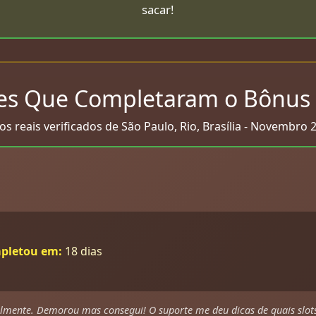
sacar!
es Que Completaram o Bônus
os reais verificados de São Paulo, Rio, Brasília - Novembro 
pletou em:
18 dias
almente. Demorou mas consegui! O suporte me deu dicas de quais slot