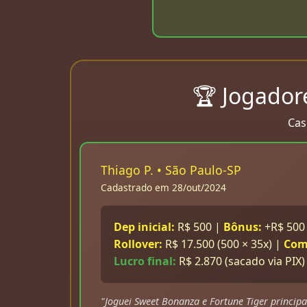
🏆 Jogador
Cas
Thiago P. • São Paulo-SP
Cadastrado em 28/out/2024
Dep inicial:
R$ 500 |
Bônus:
+R$ 500
Rollover:
R$ 17.500 (500 × 35x) |
Com
Lucro final:
R$ 2.870 (sacado via PIX)
"Joguei Sweet Bonanza e Fortune Tiger princip