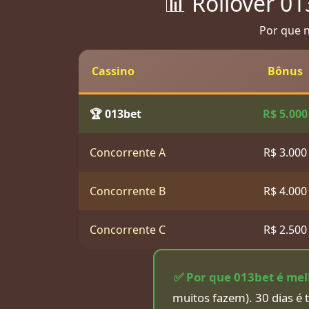
📊 Rollover 0
Por que 
Cassino
Bônus
🏆 013bet
R$ 5.000
Concorrente A
R$ 3.000
Concorrente B
R$ 4.000
Concorrente C
R$ 2.500
✅ Por que 013bet é mel
muitos fazem). 30 dias é 