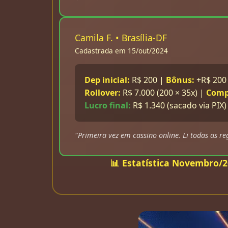
Camila F. • Brasília-DF
Cadastrada em 15/out/2024
Dep inicial:
R$ 200 |
Bônus:
+R$ 200
Rollover:
R$ 7.000 (200 × 35x) |
Comp
Lucro final:
R$ 1.340 (sacado via PIX)
"Primeira vez em cassino online. Li todas as r
📊 Estatística Novembro/